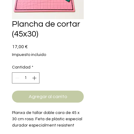
Plancha de cortar
(45x30)
Precio
17,00 €
Impuesto incluido
Cantidad
*
Agregar al carrito
Planxa de tallar doble cara de 45 x
30 cm rosa. Feta de plàstic especial
durador especialment resistent
amb un gruix de 3 mm i un nucli dur.