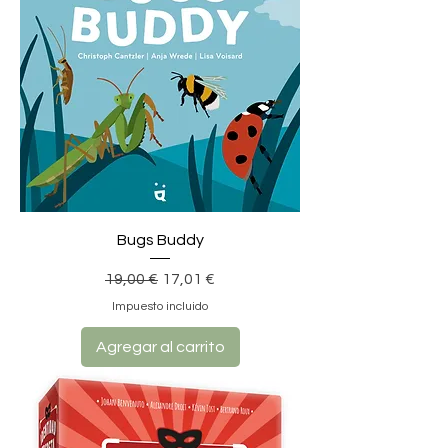
Bugs Buddy
Precio
Precio de oferta
19,00 €
17,01 €
Impuesto incluido
Agregar al carrito