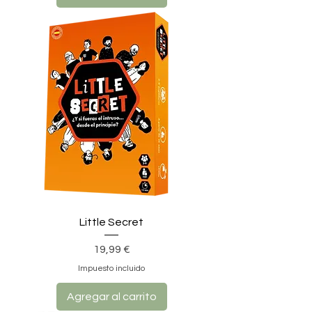
Little Secret
Precio
19,99 €
Impuesto incluido
Agregar al carrito