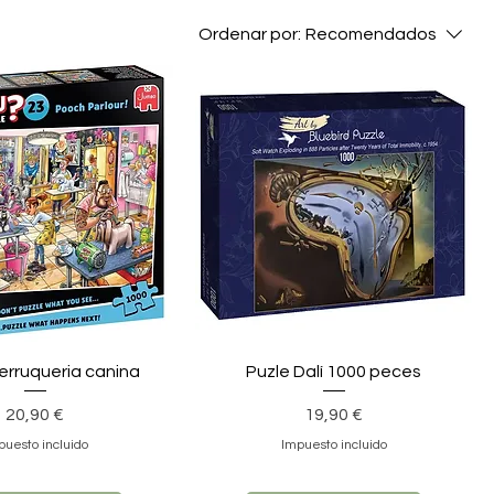
Ordenar por:
Recomendados
erruqueria canina
Puzle Dalí 1000 peces
Precio
Precio
20,90 €
19,90 €
puesto incluido
Impuesto incluido