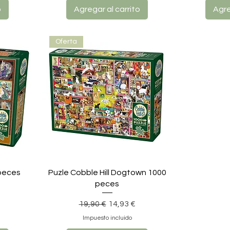
o
Agregar al carrito
Agre
Oferta
peces
Puzle Cobble Hill Dogtown 1000
peces
Precio
Precio de oferta
19,90 €
14,93 €
Impuesto incluido