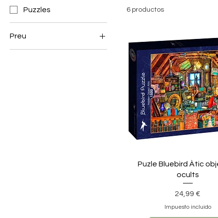
Puzzles
6 productos
Preu
14 €
25 €
Puzle Bluebird Àtic ob
ocults
Precio
24,99 €
Impuesto incluido