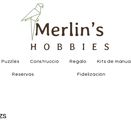
Puzzles
Construcció
Regalo
Kits de manua
Reservas
Fidelización
zs