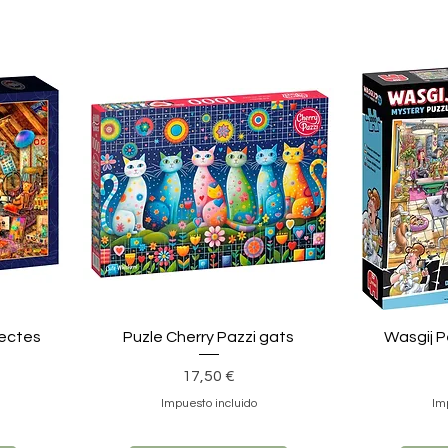
jectes
Puzle Cherry Pazzi gats
Wasgij P
Precio
17,50 €
Impuesto incluido
Im