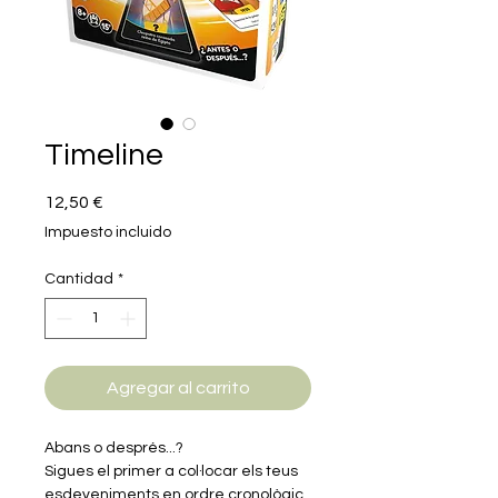
Timeline
Precio
12,50 €
Impuesto incluido
Cantidad
*
Agregar al carrito
Abans o després...?
Sigues el primer a col·locar els teus
esdeveniments en ordre cronològic