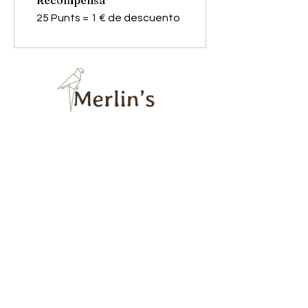
Recompensa
25 Punts = 1 € de descuento
merlinshobbies@gmail.com
C/ Major, 33, 08750
Molins de Rei
Redes sociales
Horario tienda
Lunes:
17:00 - 20:00
Martes a sábado:
10:00 -13:30 / 17:00 - 20:00