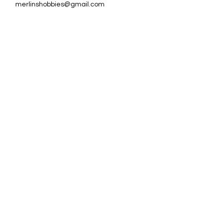
merlinshobbies@gmail.com
C/ Major, 33, 08750
Molins de Rei
Redes sociales
Horario tienda
Lunes:
17:00 - 20:00
Martes a sábado:
10:00 -13:30 / 17:00 - 20:00
Subscriu-te al Nostre
Butlletí
Escriu el teu correu