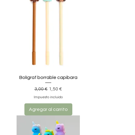
Bolígraf borrable capibara
Precio
Precio de oferta
3,00 €
1,50 €
Impuesto incluido
Agregar al carrito