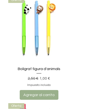
Bolígraf figura d'animals
Precio
Precio de oferta
2,50 €
1,00 €
Impuesto incluido
Agregar al carrito
Oferta