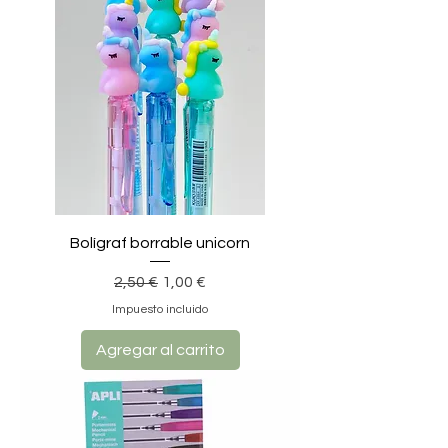
Bolígraf borrable unicorn
Precio
Precio de oferta
2,50 €
1,00 €
Impuesto incluido
Agregar al carrito