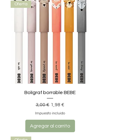
Oferta
Bolígraf borrable BEBE
Precio
Precio de oferta
3,00 €
1,98 €
Impuesto incluido
Agregar al carrito
Oferta