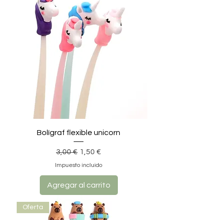
Bolígraf flexible unicorn
Precio
Precio de oferta
3,00 €
1,50 €
Impuesto incluido
Agregar al carrito
Oferta