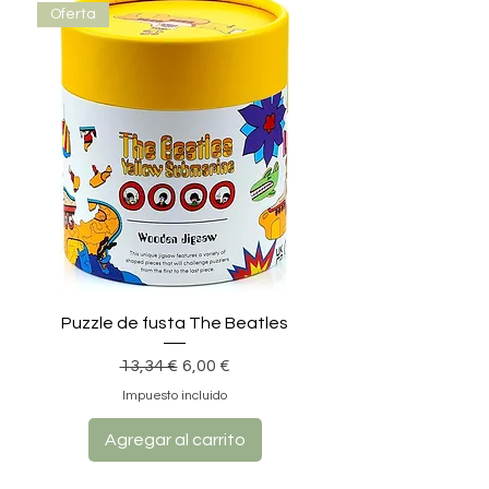
Oferta
Puzzle de fusta The Beatles
Precio
Precio de oferta
13,34 €
6,00 €
Impuesto incluido
Agregar al carrito