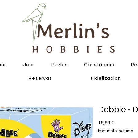
ans
Jocs
Puzles
Construcció
Re
Reservas
Fidelización
Dobble - D
Precio
16,99 €
Impuesto incluido