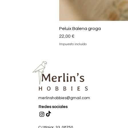
Peluix Balena groga
Precio
22,00 €
Impuesto incluido
merlinshobbies@gmail.com
Redes sociales
C/ Major, 33, 08750