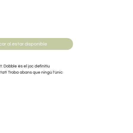
car al estar disponible
it: Dobble és el joc definitiu
itat! Troba abans que ningú l'únic
e 2 cartes per guanyar una carta o
erquè cada partida sigui diferent!