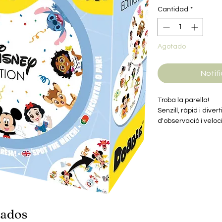
Cantidad
*
Agotado
Notifi
Troba la parella!
Senzill, ràpid i divert
d'observació i veloc
símbol idèntic entr
lliurar-te'n.
¡Inclou 5 variants p
nados