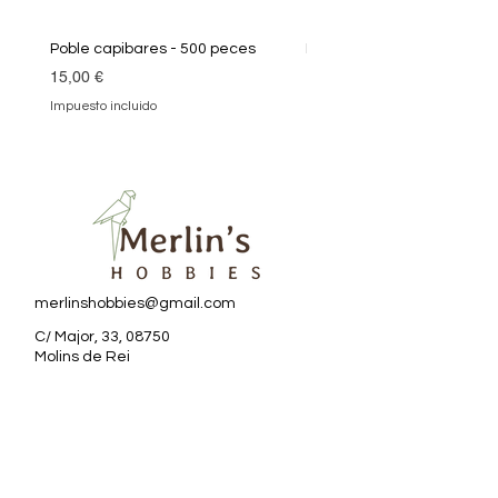
Poble capibares - 500 peces
Puzle Klimt 1000 peces
Precio
Precio
15,00 €
19,90 €
Impuesto incluido
Impuesto incluido
merlinshobbies@gmail.com
C/ Major, 33, 08750
Molins de Rei
Redes sociales
Horario tienda
Lunes: