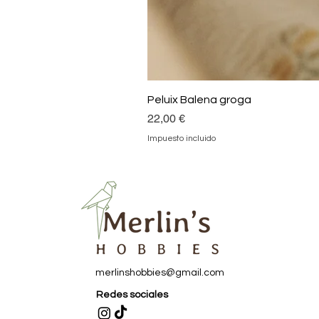
Peluix Balena groga
Precio
22,00 €
Impuesto incluido
merlinshobbies@gmail.com
Redes sociales