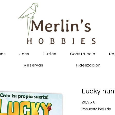
ans
Jocs
Puzles
Construcció
Re
Reservas
Fidelización
Lucky nu
Precio
20,95 €
Impuesto incluido