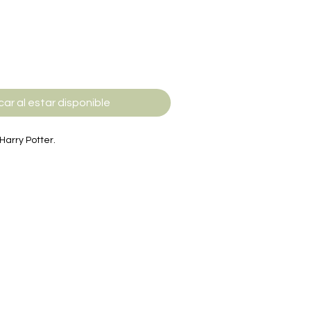
car al estar disponible
arry Potter.
e