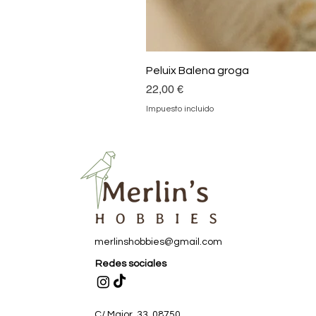
Peluix Balena groga
Precio
22,00 €
Impuesto incluido
merlinshobbies@gmail.com
Redes sociales
C/ Major, 33, 08750