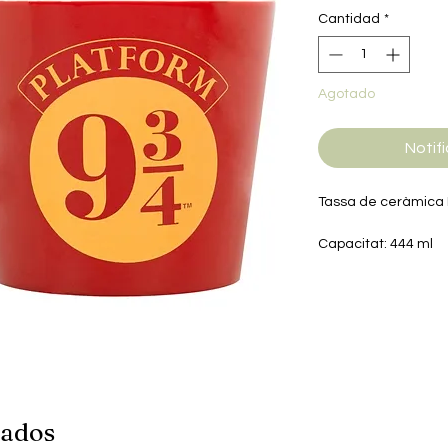
Cantidad
*
Agotado
Notifi
Tassa de ceràmica H
Capacitat: 444 ml
Microones: No apte
Rentaplats: No apt
nados