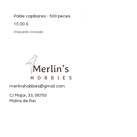
Poble capibares - 500 peces
Puzle Klimt 1000 peces
Precio
Precio
15,00 €
19,90 €
Impuesto incluido
Impuesto incluido
merlinshobbies@gmail.com
C/ Major, 33, 08750
Molins de Rei
Redes sociales
Horario tienda
Lunes: