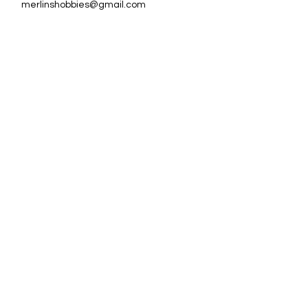
merlinshobbies@gmail.com
C/ Major, 33, 08750
Molins de Rei
Redes sociales
Horario tienda
Lunes:
17:00 - 20:00
Martes a sábado:
10:00 -13:30 / 17:00 - 20:00
Subscriu-te al Nostre
Butlletí
Escriu el teu correu