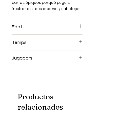
cartes èpiques perquè puguis
frustrar els teus enemics, sabotejar
els seus plans i acabar amb tots.
Edat
Necessàri el joc base: Unstable
unicorns
+8
Temps
30-60 min
Jugadors
2-8
Productos
relacionados