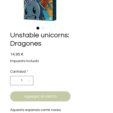
Unstable unicorns:
Dragones
Precio
14,95 €
Impuesto incluido
Cantidad
*
Agregar al carrito
Aquesta expansió conté noves