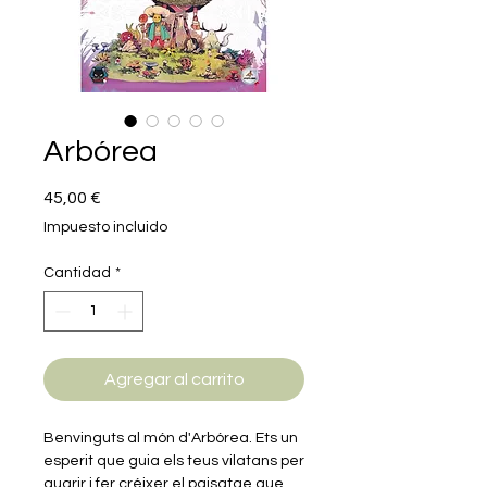
Arbórea
Precio
45,00 €
Impuesto incluido
Cantidad
*
Agregar al carrito
Benvinguts al món d'Arbórea. Ets un
esperit que guia els teus vilatans per
guarir i fer créixer el paisatge que