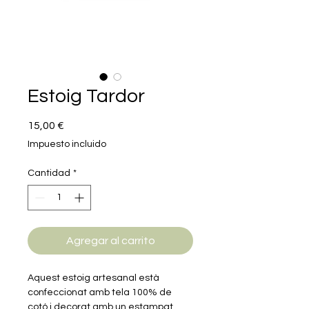
Estoig Tardor
Precio
15,00 €
Impuesto incluido
Cantidad
*
Agregar al carrito
Aquest estoig artesanal està
confeccionat amb tela 100% de
cotó i decorat amb un estampat