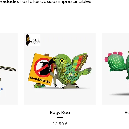
novedades hasta los clásicos imprescindibles
Eugy Kea
E
Precio
12,50 €