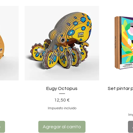
Eugy Octopus
Set pintar
Precio
12,50 €
Impuesto incluido
Im
o
Agregar al carrito