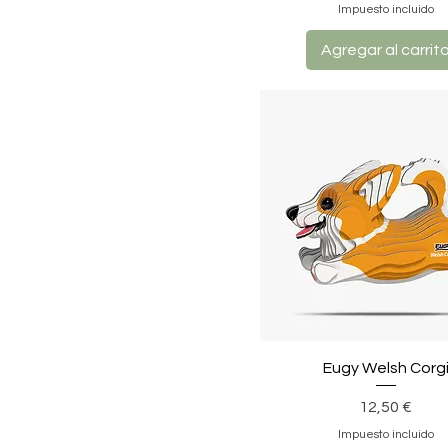
Impuesto incluido
Agregar al carrit
Eugy Welsh Corg
Precio
12,50 €
Impuesto incluido