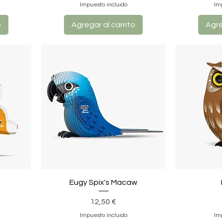
Impuesto incluido
Im
o
Agregar al carrito
Agre
i
Eugy Spix's Macaw
Precio
12,50 €
Impuesto incluido
Im