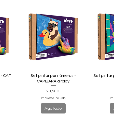
 - CAT
Set pintar per números -
Set pintar
CAPIBARA airclay
Precio
23,50 €
Impuesto incluido
Im
Agotado