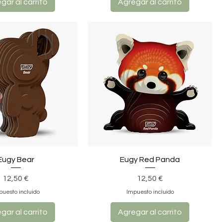
gar al carrito
Agregar al carrito
Eugy Bear
Eugy Red Panda
Precio
Precio
12,50 €
12,50 €
puesto incluido
Impuesto incluido
gar al carrito
Agregar al carrito