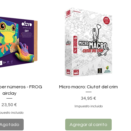
 per números - FROG
Micro macro: Ciutat del crim
airclay
Precio
34,95 €
Precio
23,50 €
Impuesto incluido
puesto incluido
Agotado
Agregar al carrito