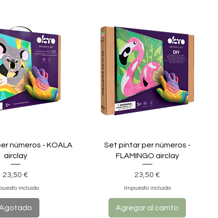
 per números - KOALA
Set pintar per números -
airclay
FLAMINGO airclay
Precio
Precio
23,50 €
23,50 €
puesto incluido
Impuesto incluido
Agotado
Agregar al carrito