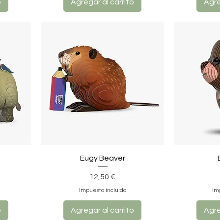
o
Agregar al carrito
Agre
Eugy Beaver
Precio
12,50 €
Impuesto incluido
Im
o
Agregar al carrito
Agre