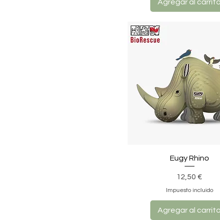
Agregar al carrit
Eugy Rhino
Precio
12,50 €
Impuesto incluido
Agregar al carrit