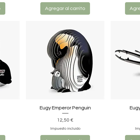
o
Agregar al carrito
Agre
Eugy Emperor Penguin
Eugy
Precio
12,50 €
Impuesto incluido
Im