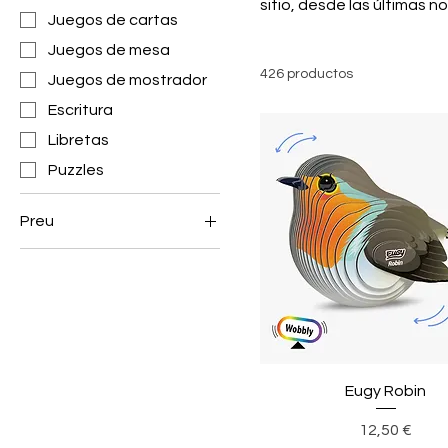
sitio, desde las últimas 
Juegos de cartas
Juegos de mesa
426 productos
Juegos de mostrador
Escritura
Libretas
Puzzles
Preu
1 €
55 €
Eugy Robin
Precio
12,50 €