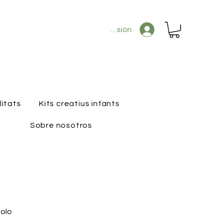
Iniciar sesión
litats
Kits creatius infants
Sobre nosotros
solo