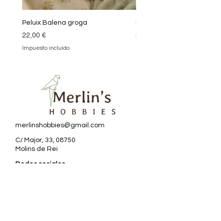
Peluix Balena groga
Peluix Balena verda
Precio
Precio
22,00 €
22,00 €
Impuesto incluido
Impuesto incluido
merlinshobbies@gmail.com
C/ Major, 33, 08750
Molins de Rei
Redes sociales
Horario tienda
Lunes:
17:00 - 20:00