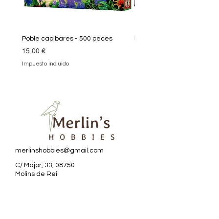
Poble capibares - 500 peces
Puzle Klimt 1000 peces
Precio
Precio
15,00 €
19,90 €
Impuesto incluido
Impuesto incluido
merlinshobbies@gmail.com
C/ Major, 33, 08750
Molins de Rei
Redes sociales