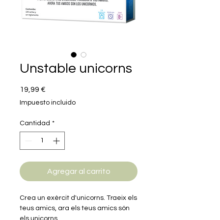
Unstable unicorns
Precio
19,99 €
Impuesto incluido
Cantidad
*
Agregar al carrito
Crea un exèrcit d'unicorns. Traeix els
teus amics, ara els teus amics són
els unicorns.