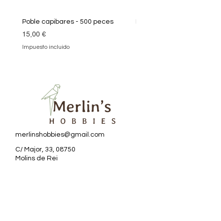
Poble capibares - 500 peces
Puzle Klimt 1000 peces
Precio
Precio
15,00 €
19,90 €
Impuesto incluido
Impuesto incluido
merlinshobbies@gmail.com
C/ Major, 33, 08750
Molins de Rei
Redes sociales
Horario tienda
Lunes: