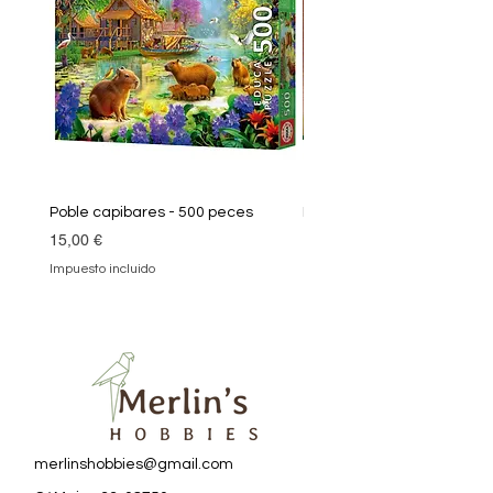
Poble capibares - 500 peces
Puzle Klimt 1000 peces
Precio
Precio
15,00 €
19,90 €
Impuesto incluido
Impuesto incluido
merlinshobbies@gmail.com