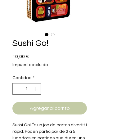
Sushi Go!
Precio
10,00 €
Impuesto incluido
Cantidad
*
Agregar al carrito
Sushi Go! És un joc de cartes divertit i
ràpid. Poden participar de 2 a 5
jugadors en partides que duren uns