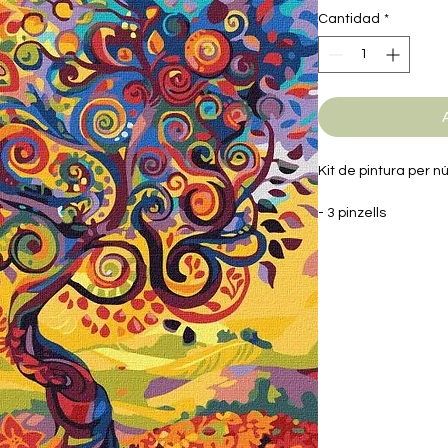
Cantidad
*
Kit de pintura per n
- 3 pinzells
- Pintures necessàr
Mida: 30x40 cm