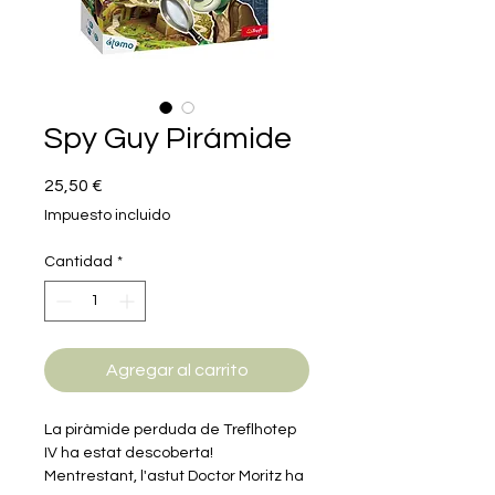
Spy Guy Pirámide
Precio
25,50 €
Impuesto incluido
Cantidad
*
Agregar al carrito
La piràmide perduda de Treflhotep
IV ha estat descoberta!
Mentrestant, l'astut Doctor Moritz ha