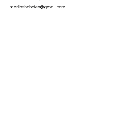
merlinshobbies@gmail.com
C/ Major, 33, 08750
Molins de Rei
Redes sociales
Horario tienda
Lunes:
17:00 - 20:00
Martes a sábado:
10:00 -13:30 / 17:00 - 20:00
Subscriu-te al Nostre
Butlletí
Escriu el teu correu