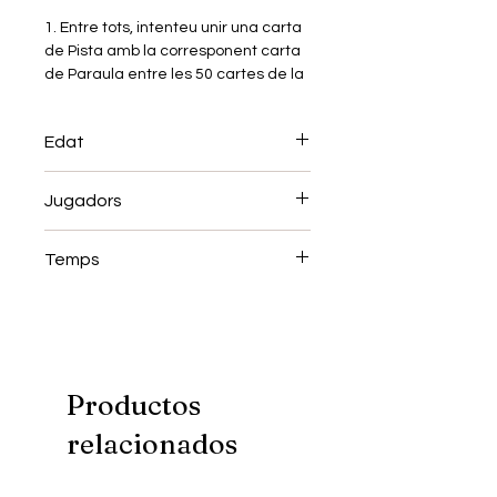
1. Entre tots, intenteu unir una carta
de Pista amb la corresponent carta
de Paraula entre les 50 cartes de la
taula.
2. Relacioneu les 49 cartes de Pista
Edat
amb les 50 cartes de Paraula. La
carta que quedi serà la clau!
+10
3. Fàcil? Proveu els 5 nivells de
Jugadors
dificultat per desafiar els vostres
coneixements.
1 a 10
Temps
30 a 45 minuts
Productos
relacionados