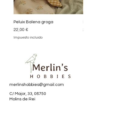
Peluix Balena groga
Peluix Balena verda
Precio
Precio
22,00 €
22,00 €
Impuesto incluido
Impuesto incluido
merlinshobbies@gmail.com
C/ Major, 33, 08750
Molins de Rei
Redes sociales
Horario tienda
Lunes: