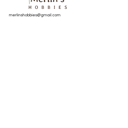
merlinshobbies@gmail.com
C/ Major, 33, 08750
Molins de Rei
Redes sociales
Horario tienda
Lunes:
17:00 - 20:00
Martes a sábado:
10:00 -13:30 / 17:00 - 20:00
Subscriu-te al Nostre
Butlletí
Escriu el teu correu