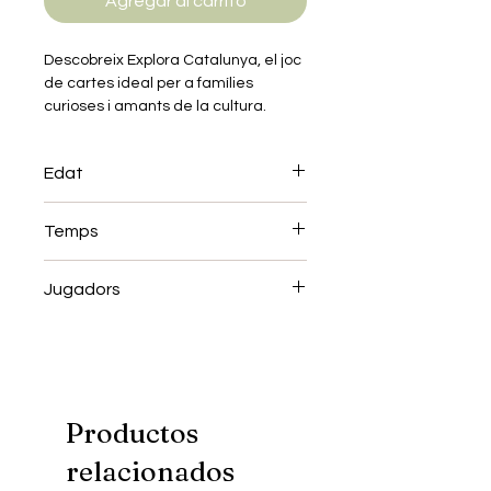
Agregar al carrito
Descobreix Explora Catalunya, el joc
de cartes ideal per a famílies
curioses i amants de la cultura.
Divertit, educatiu i il·lustrat amb
afecte, aquest joc celebra
Edat
l'essència de Catalunya, des dels
paisatges i llegendes fins a la
+6
gastronomia i tradicions.
Temps
20 min
Jugadors
2-6
Productos
relacionados