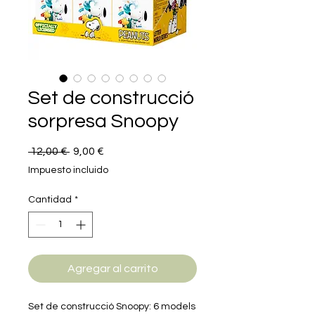
Set de construcció
sorpresa Snoopy
Precio
Precio
 12,00 € 
9,00 €
de
Impuesto incluido
oferta
Cantidad
*
Agregar al carrito
Set de construcció Snoopy: 6 models