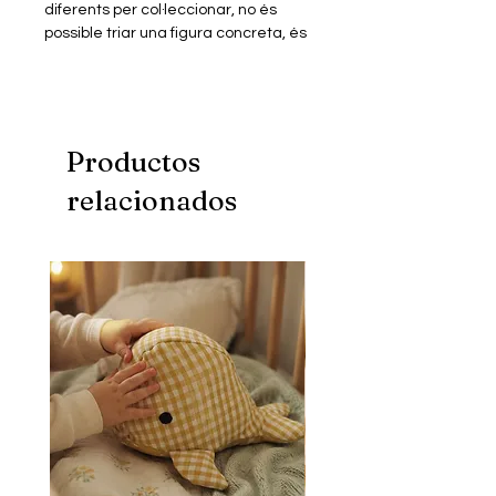
diferents per col·leccionar, no és
possible triar una figura concreta, és
una joguina sorpresa.
L'edat mínima recomanada és de 6
anys. Inclou un manual
d'instruccions. Alçada de les figures:
10-12cm.
Productos
relacionados