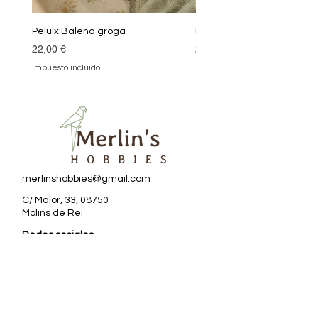
Peluix Balena groga
Peluix Balena verda
Precio
Precio
22,00 €
22,00 €
Impuesto incluido
Impuesto incluido
merlinshobbies@gmail.com
C/ Major, 33, 08750
Molins de Rei
Redes sociales
Horario tienda
Lunes:
17:00 - 20:00