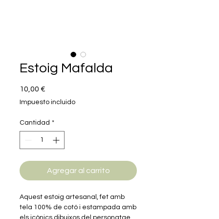
Estoig Mafalda
Precio
10,00 €
Impuesto incluido
Cantidad
*
Agregar al carrito
Aquest estoig artesanal, fet amb
tela 100% de cotó i estampada amb
els icònics dibuixos del personatge