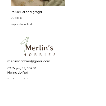
Peluix Balena groga
Peluix Balena verda
Precio
Precio
22,00 €
22,00 €
Impuesto incluido
Impuesto incluido
merlinshobbies@gmail.com
C/ Major, 33, 08750
Molins de Rei
Redes sociales
Horario tienda
Lunes:
17:00 - 20:00