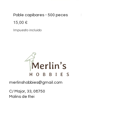
Poble capibares - 500 peces
Puzle Klimt 1000 peces
Precio
Precio
15,00 €
19,90 €
Impuesto incluido
Impuesto incluido
merlinshobbies@gmail.com
C/ Major, 33, 08750
Molins de Rei
Redes sociales
Horario tienda
Lunes: