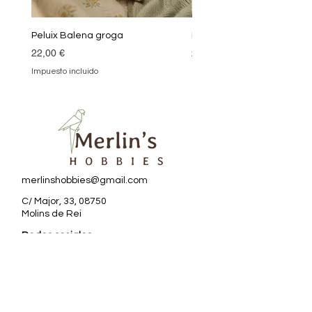
Peluix Balena groga
Peluix Balena verda
Precio
Precio
22,00 €
22,00 €
Impuesto incluido
Impuesto incluido
merlinshobbies@gmail.com
C/ Major, 33, 08750
Molins de Rei
Redes sociales
Horario tienda
Lunes:
17:00 - 20:00