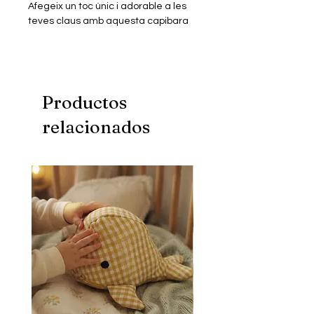
Afegeix un toc únic i adorable a les
teves claus amb aquesta capibara
amb una síndria! Està feta a mà amb
FIMO i envernissada, per donar-li un
acabat brillant i resistent.
Productos
relacionados