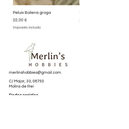
Peluix Balena groga
Peluix Balena verda
Precio
Precio
22,00 €
22,00 €
Impuesto incluido
Impuesto incluido
merlinshobbies@gmail.com
C/ Major, 33, 08750
Molins de Rei
Redes sociales
Horario tienda
Lunes:
17:00 - 20:00