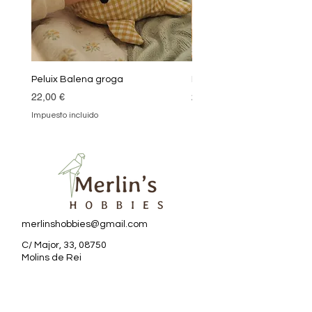
Peluix Balena groga
Peluix Balena verda
Precio
Precio
22,00 €
22,00 €
Impuesto incluido
Impuesto incluido
merlinshobbies@gmail.com
C/ Major, 33, 08750
Molins de Rei
Redes sociales