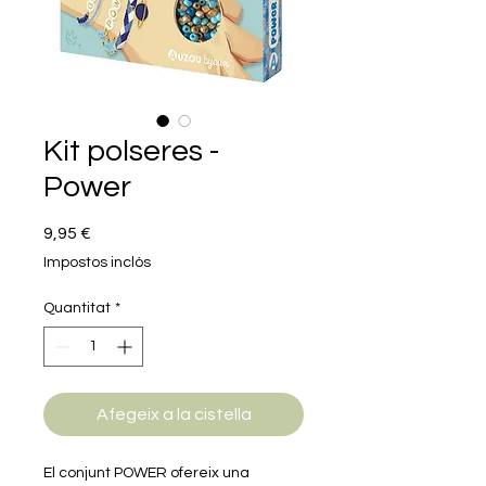
Kit polseres -
Power
Price
9,95 €
Impostos inclòs
Quantitat
*
Afegeix a la cistella
El conjunt POWER ofereix una