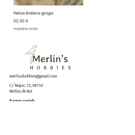
Peluix Balena groga
Peluix Balena verda
Preu
Preu
22,00 €
22,00 €
Impostos inclòs
Impostos inclòs
merlinshobbies@gmail.com
C/ Major, 33, 08750
Molins de Rei
Xarxes socials
Horari botiga
Dilluns:
17:00 - 20:00