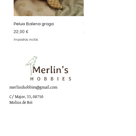
Peluix Balena groga
Peluix Balena verda
Preu
Preu
22,00 €
22,00 €
Impostos inclòs
Impostos inclòs
merlinshobbies@gmail.com
C/ Major, 33, 08750
Molins de Rei
Xarxes socials
Horari botiga