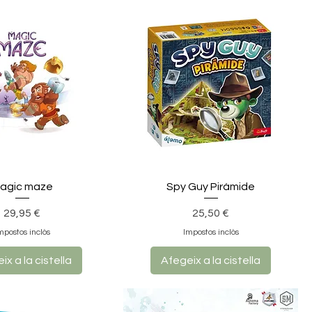
agic maze
Spy Guy Pirámide
Preu
Preu
29,95 €
25,50 €
mpostos inclòs
Impostos inclòs
ix a la cistella
Afegeix a la cistella