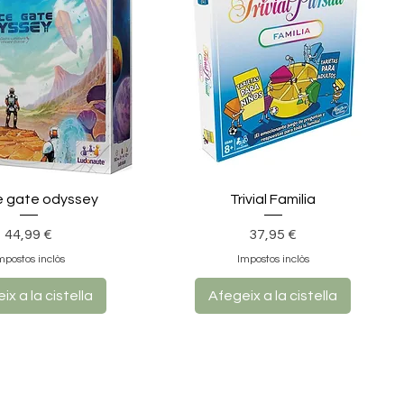
 gate odyssey
Trivial Familia
Preu
Preu
44,99 €
37,95 €
mpostos inclòs
Impostos inclòs
ix a la cistella
Afegeix a la cistella