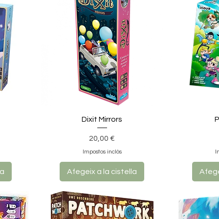
Dixit Mirrors
P
Preu
20,00 €
Impostos inclòs
I
la
Afegeix a la cistella
Afege