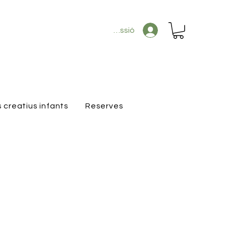
Inicia la sessió
s creatius infants
Reserves