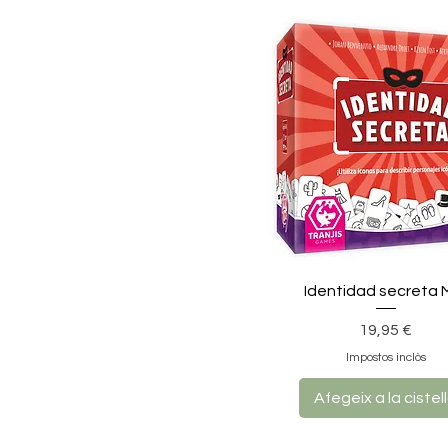
Identidad secreta M
Preu
19,95 €
Impostos inclòs
Afegeix a la cistel