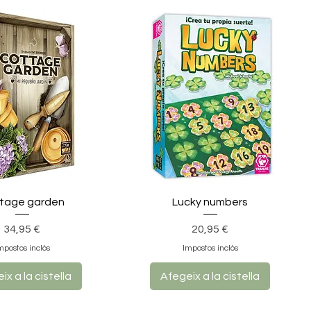
tage garden
Lucky numbers
Preu
Preu
34,95 €
20,95 €
mpostos inclòs
Impostos inclòs
ix a la cistella
Afegeix a la cistella