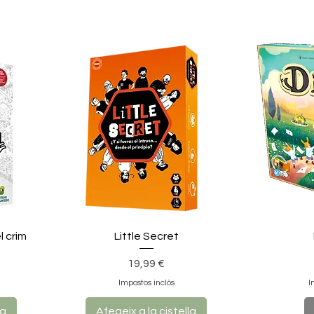
l crim
Little Secret
Preu
19,99 €
Impostos inclòs
I
la
Afegeix a la cistella