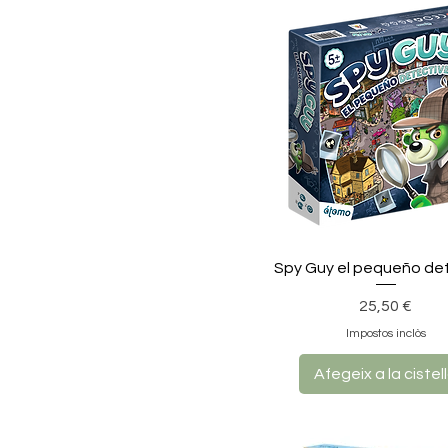
Spy Guy el pequeño de
Preu
25,50 €
Impostos inclòs
Afegeix a la cistel