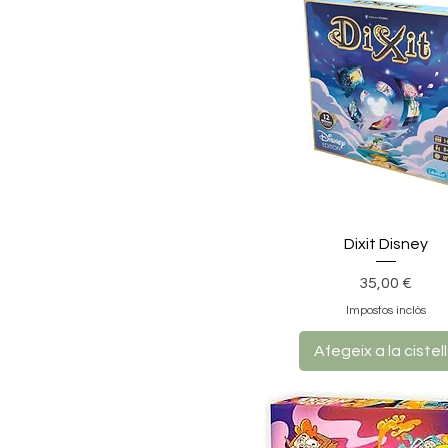
Dixit Disney
Preu
35,00 €
Impostos inclòs
Afegeix a la cistel