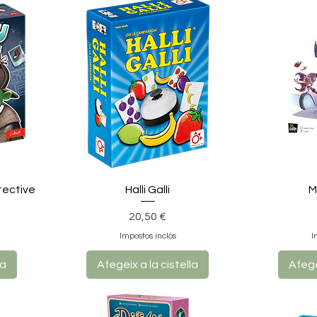
tective
Halli Galli
M
Preu
20,50 €
Impostos inclòs
I
la
Afegeix a la cistella
Afege