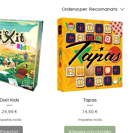
Ordena per:
Recomanats
Dixit Kids
Tapas
Preu
Preu
24,99 €
14,50 €
mpostos inclòs
Impostos inclòs
Esgotat
Afegeix a la cistella