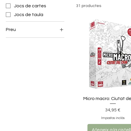
Jocs de cartes
31 productes
Jocs de taula
Preu
14 €
55 €
Micro macro: Ciutat de
Preu
34,95 €
Impostos inclòs
Afegeix a la cistel