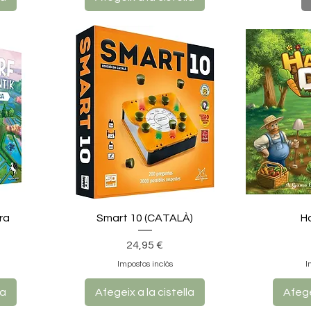
ra
Smart 10 (CATALÀ)
H
Preu
24,95 €
Impostos inclòs
I
la
Afegeix a la cistella
Afege