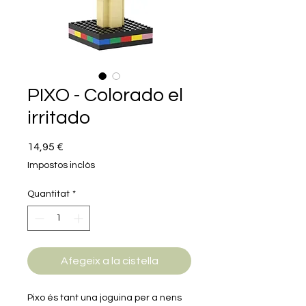
PIXO - Colorado el
irritado
Price
14,95 €
Impostos inclòs
Quantitat
*
Afegeix a la cistella
Pixo és tant una joguina per a nens