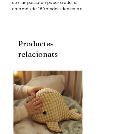
com un passatemps per a adults,
amb més de 150 models dedicats a
personatges de pel·lícules, sèries,
animació, videojocs, música…
Els miniblocs són similars a les peces
dels jocs de blocs més populars però
en mida més petita. Construïts en
Productes
plàstic ABS de primera qualitat
relacionats
tenen un perfecte encaix i excel·lent
acabat.
Aquest model consta d'un Kit de
miniblocs de construcció amb què
podràs muntar un puzle
tridimensional, per donar forma a la
figura miniaturitzada del teu
personatge favorit.
Inclou instruccions digitals.
Fomenta una millor creativitat,
psicomotricitat i visió espacial.