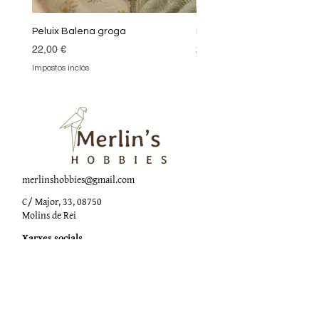
Peluix Balena groga
Peluix Balena verda
Preu
Preu
22,00 €
22,00 €
Impostos inclòs
Impostos inclòs
merlinshobbies@gmail.com
C/ Major, 33, 08750
Molins de Rei
Xarxes socials
Horari botiga
Dilluns:
17:00 - 20:00