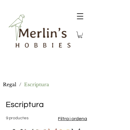
Regal
/
Escriptura
Escriptura
9 productes
Filtra i ordena