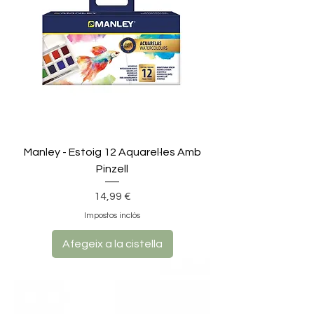
Manley - Estoig 12 Aquarel·les Amb
Pinzell
Preu
14,99 €
Impostos inclòs
Afegeix a la cistella