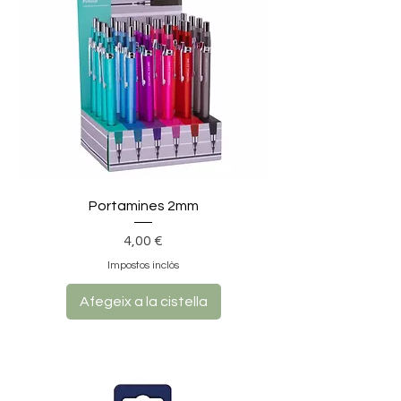
Portamines 2mm
Preu
4,00 €
Impostos inclòs
Afegeix a la cistella