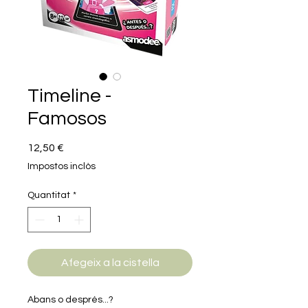
Timeline -
Famosos
Price
12,50 €
Impostos inclòs
Quantitat
*
Afegeix a la cistella
Abans o després...?