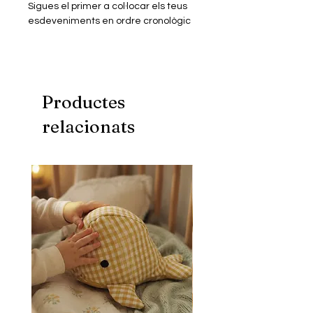
Sigues el primer a col·locar els teus
esdeveniments en ordre cronològic
dins la línia temporal!
1. Intenta endevinar la data del teu
esdeveniment.
2. Col·loca'l a la línia temporal.
3. Va ser abans o després?
Productes
Guanya el primer jugador que
relacionats
aconsegueixi col·locar correctament
totes les cartes!