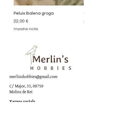
Peluix Balena groga
Peluix Balena verda
Preu
Preu
22,00 €
22,00 €
Impostos inclòs
Impostos inclòs
merlinshobbies@gmail.com
C/ Major, 33, 08750
Molins de Rei
Xarxes socials
Horari botiga
Dilluns:
17:00 - 20:00