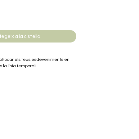
fegeix a la cistella
col·locar els teus esdeveniments en
 la línia temporal!
r la data del teu esdeveniment.
ia temporal.
esprés?
gador que aconsegueixi col·locar
les cartes!