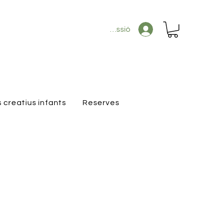
Inicia la sessió
s creatius infants
Reserves