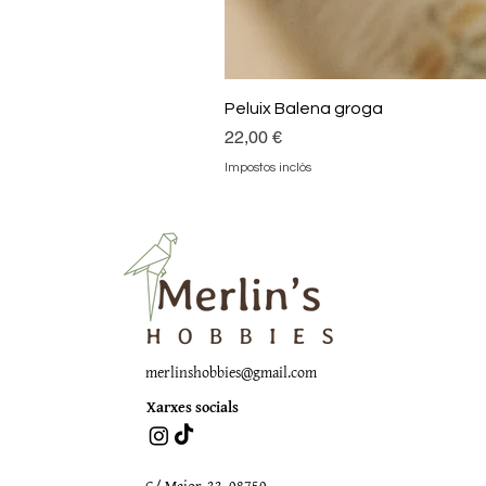
Peluix Balena groga
Preu
22,00 €
Impostos inclòs
merlinshobbies@gmail.com
Xarxes socials