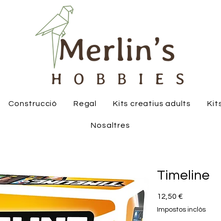
Construcció
Regal
Kits creatius adults
Kit
Nosaltres
Timeline
Price
12,50 €
Impostos inclòs