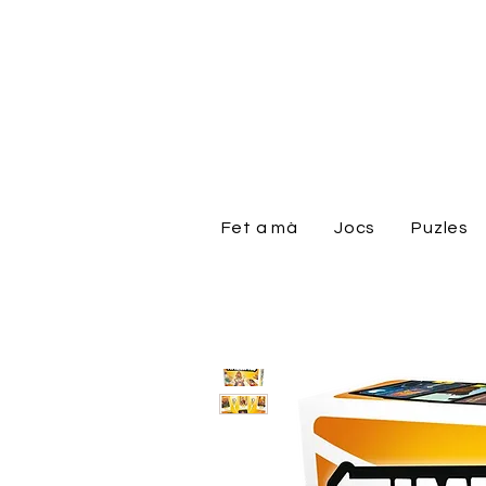
Fet a mà
Jocs
Puzles