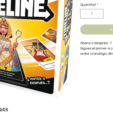
Quantitat
*
A
Abans o després...?
Sigues el primer a 
ordre cronològic dins
1. Intenta endevina
2. Col·loca'l a la lín
3. Va ser abans o d
Guanya el primer ju
correctament totes 
ats