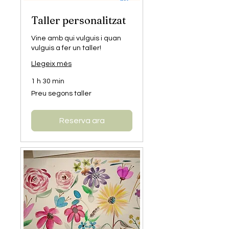
Taller personalitzat
Vine amb qui vulguis i quan
vulguis a fer un taller!
Llegeix més
1 h 30 min
Preu
Preu segons taller
segons
taller
Reserva ara