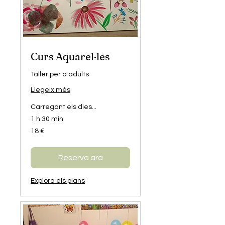
Curs Aquarel·les
Taller per a adults
Llegeix més
Carregant els dies...
1 h 30 min
18
18 €
euros
Reserva ara
Explora els plans