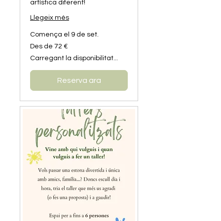
artística diferent!
Llegeix més
Comença el 9 de set.
Des
Des de 72 €
de
72
Carregant la disponibilitat...
euros
Reserva ara