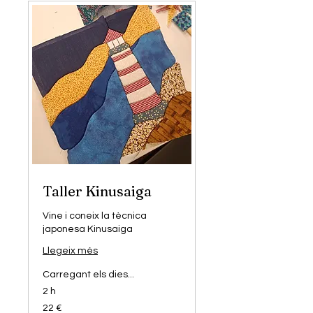
Taller Kinusaiga
Vine i coneix la tècnica
japonesa Kinusaiga
Llegeix més
Carregant els dies...
2 h
22
22 €
euros