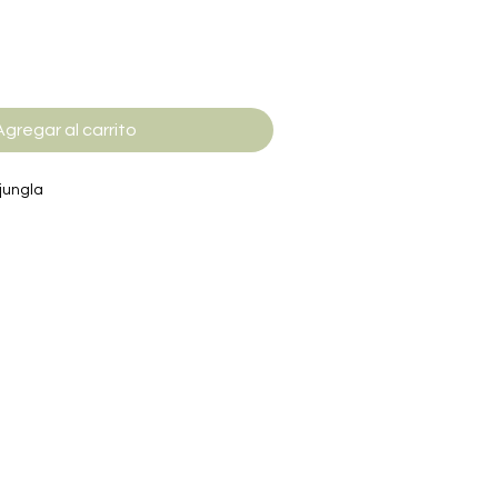
Agregar al carrito
jungla
e