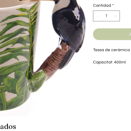
Cantidad
*
Tassa de ceràmica 
Capacitat: 400ml
Microones: No apte
Rentaplats: No apt
nados