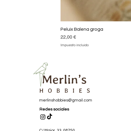
Peluix Balena groga
Precio
22,00 €
Impuesto incluido
merlinshobbies@gmail.com
Redes sociales
C/ Major, 33, 08750