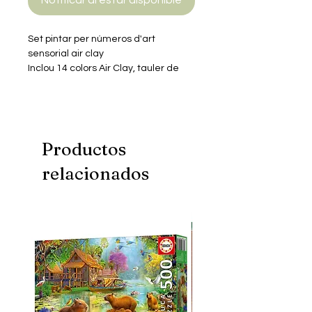
Notificar al estar disponible
Set pintar per números d'art
sensorial air clay
Inclou 14 colors Air Clay, tauler de
fusta amb marc de 30 x 30 cm,
instruccions pas a pas amb imatges
i video-tutorial, eines per modelar,
accessoris experiència sensory art &
relax
Productos
relacionados
No recomanat menors 5 anys