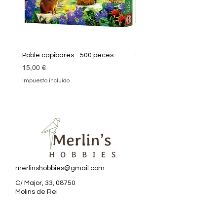
Poble capibares - 500 peces
Puzle Klimt 1000 peces
Precio
Precio
15,00 €
19,90 €
Impuesto incluido
Impuesto incluido
merlinshobbies@gmail.com
C/ Major, 33, 08750
Molins de Rei
Redes sociales