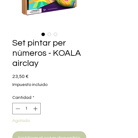
Set pintar per
números - KOALA
airclay
Precio
23,50 €
Impuesto incluido
Cantidad
*
Agotado