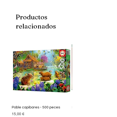
Mida: 40x50 cm
Productos
relacionados
Poble capibares - 500 peces
Puzle Klimt 1000 peces
Precio
Precio
15,00 €
19,90 €