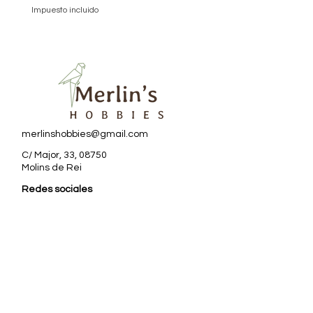
Impuesto incluido
Impuesto incluido
merlinshobbies@gmail.com
C/ Major, 33, 08750
Molins de Rei
Redes sociales
Horario tienda
Lunes:
17:00 - 20:00
Martes a sábado:
10:00 -13:30 / 17:00 - 20:00