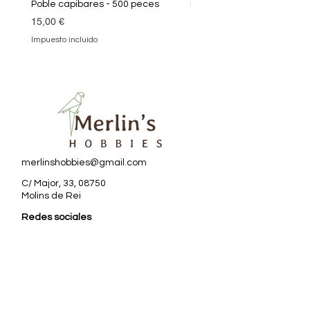
Poble capibares - 500 peces
Puzle Klimt 1000 peces
Precio
Precio
15,00 €
19,90 €
Impuesto incluido
Impuesto incluido
merlinshobbies@gmail.com
C/ Major, 33, 08750
Molins de Rei
Redes sociales
Horario tienda
Lunes:
17:00 - 20:00
Martes a sábado: