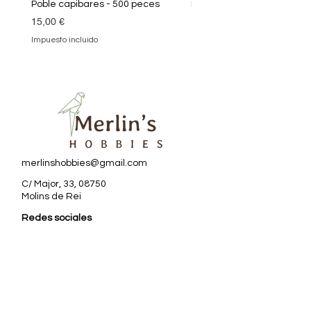
Poble capibares - 500 peces
Puzle Klimt 1000 peces
Precio
Precio
15,00 €
19,90 €
Impuesto incluido
Impuesto incluido
merlinshobbies@gmail.com
C/ Major, 33, 08750
Molins de Rei
Redes sociales
Horario tienda
Lunes:
17:00 - 20:00
Martes a sábado: