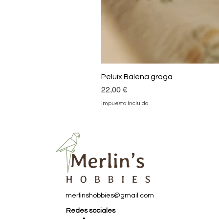
Peluix Balena groga
Precio
22,00 €
Impuesto incluido
merlinshobbies@gmail.com
Redes sociales