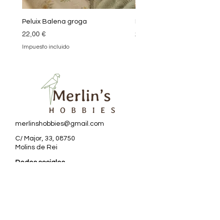
Peluix Balena groga
Peluix Balena verda
Precio
Precio
22,00 €
22,00 €
Impuesto incluido
Impuesto incluido
merlinshobbies@gmail.com
C/ Major, 33, 08750
Molins de Rei
Redes sociales
Horario tienda
Lunes:
17:00 - 20:00