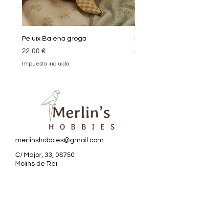
Peluix Balena groga
Peluix Balena verda
Precio
Precio
22,00 €
22,00 €
Impuesto incluido
Impuesto incluido
merlinshobbies@gmail.com
C/ Major, 33, 08750
Molins de Rei
Redes sociales
Horario tienda
Lunes: